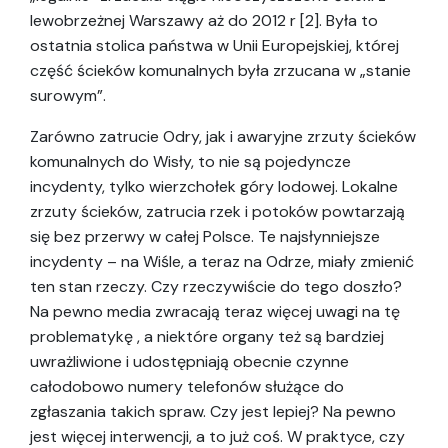
lewobrzeżnej Warszawy aż do 2012 r [2]. Była to
ostatnia stolica państwa w Unii Europejskiej, której
część ścieków komunalnych była zrzucana w „stanie
surowym”.
Zarówno zatrucie Odry, jak i awaryjne zrzuty ścieków
komunalnych do Wisły, to nie są pojedyncze
incydenty, tylko wierzchołek góry lodowej. Lokalne
zrzuty ścieków, zatrucia rzek i potoków powtarzają
się bez przerwy w całej Polsce. Te najsłynniejsze
incydenty – na Wiśle, a teraz na Odrze, miały zmienić
ten stan rzeczy. Czy rzeczywiście do tego doszło?
Na pewno media zwracają teraz więcej uwagi na tę
problematykę , a niektóre organy też są bardziej
uwrażliwione i udostępniają obecnie czynne
całodobowo numery telefonów służące do
zgłaszania takich spraw. Czy jest lepiej? Na pewno
jest więcej interwencji, a to już coś. W praktyce, czy