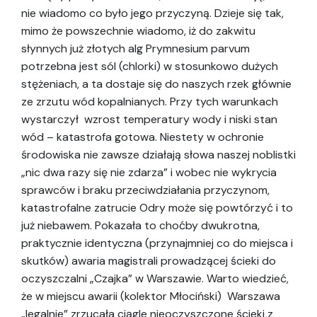
nie wiadomo co było jego przyczyną. Dzieje się tak,
mimo że powszechnie wiadomo, iż do zakwitu
słynnych już złotych alg
Prymnesium parvum
potrzebna jest sól (chlorki) w stosunkowo dużych
stężeniach, a ta dostaje się do naszych rzek głównie
ze zrzutu wód kopalnianych. Przy tych warunkach
wystarczył wzrost temperatury wody i niski stan
wód – katastrofa gotowa. Niestety w ochronie
środowiska nie zawsze działają słowa naszej noblistki
„nic dwa razy się nie zdarza” i wobec nie wykrycia
sprawców i braku przeciwdziałania przyczynom,
katastrofalne zatrucie Odry może się powtórzyć i to
już niebawem. Pokazała to choćby dwukrotna,
praktycznie identyczna (przynajmniej co do miejsca i
skutków) awaria magistrali prowadzącej ścieki do
oczyszczalni „Czajka” w Warszawie. Warto wiedzieć,
że w miejscu awarii (kolektor Młociński) Warszawa
„legalnie” zrzucała ciągle nieoczyszczone ścieki z