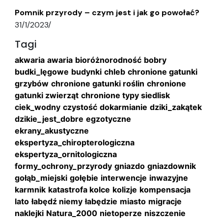
Pomnik przyrody – czym jest i jak go powołać?
31/1/2023
/
Tagi
akwaria
awaria
bioróżnorodność
bobry
budki_lęgowe
budynki
chleb
chronione gatunki
grzybów
chronione gatunki roślin
chronione
gatunki zwierząt
chronione typy siedlisk
ciek_wodny
czystość
dokarmianie
dziki_zakątek
dzikie_jest_dobre
egzotyczne
ekrany_akustyczne
ekspertyza_chiropterologiczna
ekspertyza_ornitologiczna
formy_ochrony_przyrody
gniazdo
gniazdownik
gołąb_miejski
gołębie
interwencje
inwazyjne
karmnik
katastrofa
kolce
kolizje
kompensacja
lato
łabędź niemy
łabędzie
miasto
migracje
naklejki
Natura_2000
nietoperze
niszczenie