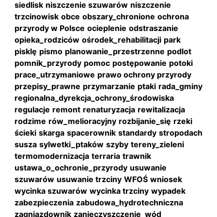
siedlisk
niszczenie szuwarów
niszczenie
trzcinowisk
obce
obszary_chronione
ochrona
przyrody w Polsce
ocieplenie
odstraszanie
opieka_rodziców
ośrodek_rehabilitacji
park
pisklę
pismo
planowanie_przestrzenne
podlot
pomnik_przyrody
pomoc
postępowanie
potoki
prace_utrzymaniowe
prawo ochrony przyrody
przepisy_prawne
przymarzanie
ptaki
rada_gminy
regionalna_dyrekcja_ochrony_środowiska
regulacje
remont
renaturyzacja
rewitalizacja
rodzime
rów_melioracyjny
rozbijanie_się
rzeki
ścieki
skarga
spacerownik
standardy
stropodach
susza
sylwetki_ptaków
szyby
tereny_zieleni
termomodernizacja
terraria
trawnik
ustawa_o_ochronie_przyrody
usuwanie
szuwarów
usuwanie trzciny
WFOŚ
wniosek
wycinka szuwarów
wycinka trzciny
wypadek
zabezpieczenia
zabudowa_hydrotechniczna
zagniazdownik
zanieczyszczenie_wód